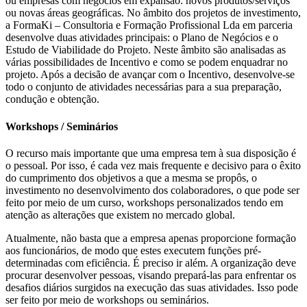
ou empresas com negócios em expansão: novos produtos/serviços
ou novas áreas geográficas. No âmbito dos projetos de investimento,
a FormaKi – Consultoria e Formação Profissional Lda em parceria
desenvolve duas atividades principais: o Plano de Negócios e o
Estudo de Viabilidade do Projeto. Neste âmbito são analisadas as
várias possibilidades de Incentivo e como se podem enquadrar no
projeto. Após a decisão de avançar com o Incentivo, desenvolve-se
todo o conjunto de atividades necessárias para a sua preparação,
condução e obtenção.
Workshops / Seminários
O recurso mais importante que uma empresa tem à sua disposição é
o pessoal. Por isso, é cada vez mais frequente e decisivo para o êxito
do cumprimento dos objetivos a que a mesma se propôs, o
investimento no desenvolvimento dos colaboradores, o que pode ser
feito por meio de um curso, workshops personalizados tendo em
atenção as alterações que existem no mercado global.
Atualmente, não basta que a empresa apenas proporcione formação
aos funcionários, de modo que estes executem funções pré-
determinadas com eficiência. É preciso ir além. A organização deve
procurar desenvolver pessoas, visando prepará-las para enfrentar os
desafios diários surgidos na execução das suas atividades. Isso pode
ser feito por meio de workshops ou seminários.