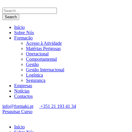
Início
Sobre Nós
Formação
Acesso à Atividade
Matérias Perigosas
Operacional
Comportamental
Gestão
Gestão Internacional
Logística
Segurança
Empresas
Notícias
Contactos
info@formaki.pt
+351 21 193 41 34
Pesquisar Curso
Início