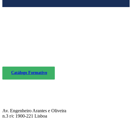
Se desejar poderá descarregue o Catálogo
Formativo no formato PDF
Catálogo Formativo
Av. Engenheiro Arantes e Oliveira
n.3 r/c 1900-221 Lisboa
+351 211 934 134