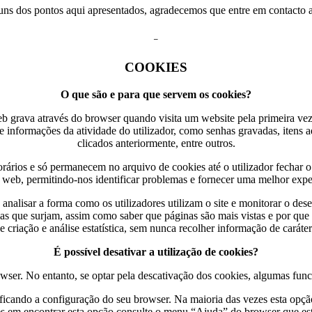
uns dos pontos aqui apresentados, agradecemos que entre em contacto 
–
COOKIES
O que são e para que servem os cookies?
eb grava através do browser quando visita um website pela primeira v
 informações da atividade do utilizador, como senhas gravadas, itens a
clicados anteriormente, entre outros.
rários e só permanecem no arquivo de cookies até o utilizador fechar o
 web, permitindo-nos identificar problemas e fornecer uma melhor exp
a analisar a forma como os utilizadores utilizam o site e monitorar o
mas que surjam, assim como saber que páginas são mais vistas e por que t
de criação e análise estatística, sem nunca recolher informação de caráter
É possível desativar a utilização de cookies?
wser. No entanto, se optar pela descativação dos cookies, algumas fun
ificando a configuração do seu browser. Na maioria das vezes esta opç
es em encontrar esta opção consulte o menu “Ajuda” do browser que está 