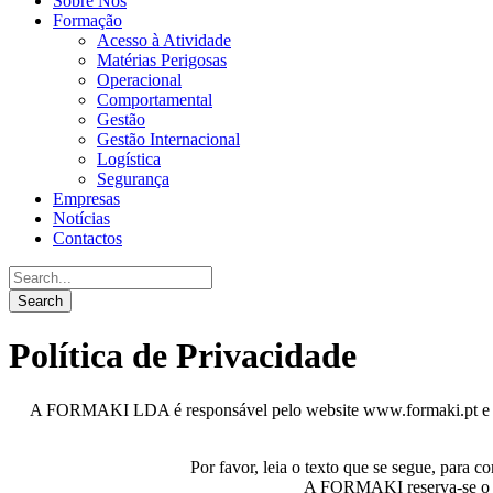
Sobre Nós
Formação
Acesso à Atividade
Matérias Perigosas
Operacional
Comportamental
Gestão
Gestão Internacional
Logística
Segurança
Empresas
Notícias
Contactos
Política de Privacidade
A FORMAKI LDA é responsável pelo website www.formaki.pt e compr
Por favor, leia o texto que se segue, par
A FORMAKI reserva-se o dire