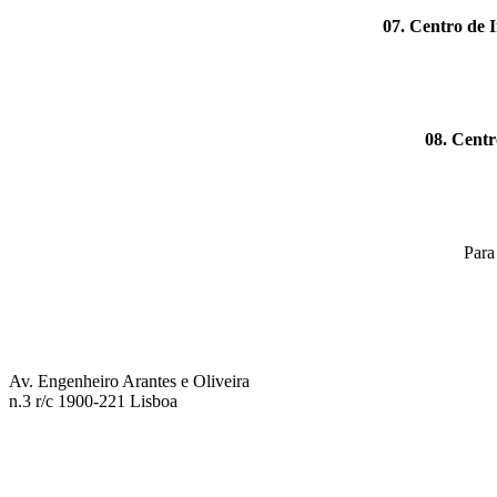
07. Centro de 
08. Cent
Para
Av. Engenheiro Arantes e Oliveira
n.3 r/c 1900-221 Lisboa
+351 211 934 134
info@formaki.pt