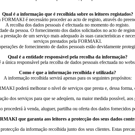
Qual é a informação que é recolhida sobre os leitores registados?
da FORMAKI é necessário proceder ao acto de registo, através do preen
A recolha dos dados pessoais é efectuada no momento do registo.
dade da pessoa. O fornecimento dos dados solicitados no acto de registo 
 a prestação de um serviço mais adequado às suas características e nec
serviços prestados pela FORMAKI.
operações de fornecimento de dados pessoais estão devidamente protegi
Qual é a entidade responsável pela recolha da informação?
única responsável pela recolha de dados pessoais efectuada no websi
Como é que a informação recolhida é utilizada?
A informação recolhida servirá apenas para os seguintes propósitos:
MAKI poderá melhorar o nível de serviços que presta e, dessa forma, co
ação dos serviços para que se adeqúem, na maior medida possível, aos go
ocederá à venda, aluguer, partilha ou oferta dos dados fornecidos pel
AKI que garanta aos leitores a protecção dos seus dados contra 
otecção da informação recolhida junto dos seus clientes. Estas precau