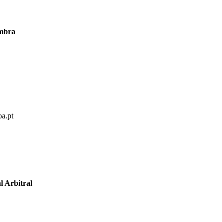
imbra
oa.pt
l Arbitral