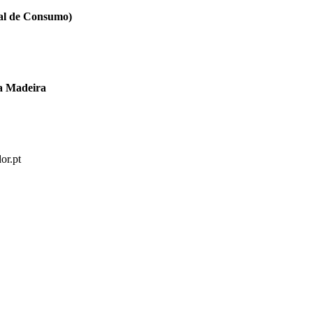
ral de Consumo)
a Madeira
or.pt