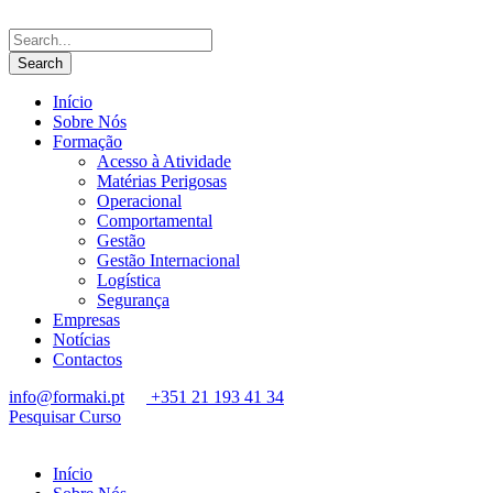
Início
Sobre Nós
Formação
Acesso à Atividade
Matérias Perigosas
Operacional
Comportamental
Gestão
Gestão Internacional
Logística
Segurança
Empresas
Notícias
Contactos
info@formaki.pt
+351 21 193 41 34
Pesquisar Curso
Início