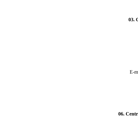
03. 
E-ma
06. Centr